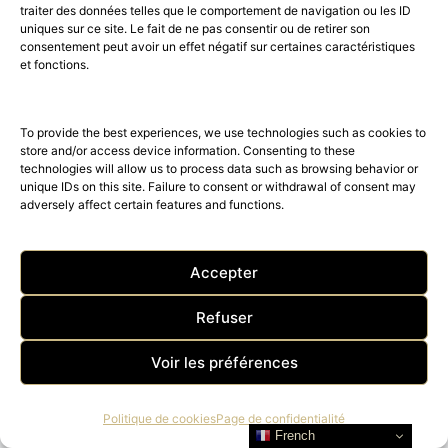
traiter des données telles que le comportement de navigation ou les ID
TALENT AGENCY by AGENCE
uniques sur ce site. Le fait de ne pas consentir ou de retirer son
MÉDIANE
consentement peut avoir un effet négatif sur certaines caractéristiques
et fonctions.
Discover our brands in the windows of
To provide the best experiences, we use technologies such as cookies to
the Club Amilcar on
B Signature Group
:
store and/or access device information. Consenting to these
technologies will allow us to process data such as browsing behavior or
unique IDs on this site. Failure to consent or withdrawal of consent may
Hotel Bel Ami –
5 star hotel
:
7, Rue
adversely affect certain features and functions.
Saint-Benoît, 75006 Paris –
https://www.hotelbelami-
Accepter
paris.com/fr/
Refuser
Hotel Montalembert –
5 star
hotel
:
3, rue Montalembert 75007
Voir les préférences
Paris –
https://www.hotelmontalembert-
Politique de cookies
Page de confidentialité
French
paris.com/