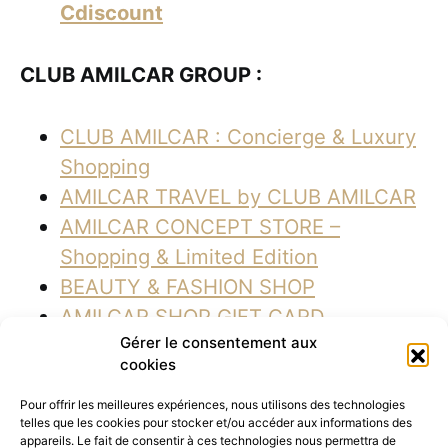
Cdiscount
CLUB AMILCAR GROUP :
CLUB AMILCAR : Concierge & Luxury
Shopping
AMILCAR TRAVEL by CLUB AMILCAR
AMILCAR CONCEPT STORE –
Shopping & Limited Edition
BEAUTY & FASHION SHOP
AMILCAR SHOP GIFT CARD
Gérer le consentement aux
AGENCE MÉDIANE : EDITOR – PR –
cookies
EVENT – BRAND DEVELOPMENT
AGENCE MÉDIANE : International PR
Pour offrir les meilleures expériences, nous utilisons des technologies
telles que les cookies pour stocker et/ou accéder aux informations des
AGENCY
appareils. Le fait de consentir à ces technologies nous permettra de