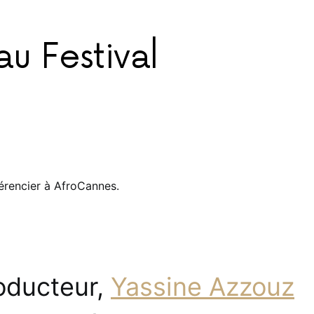
au Festival
érencier à AfroCannes.
oducteur,
Yassine Azzouz