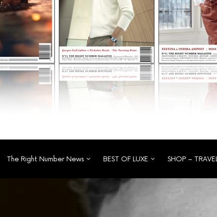
The Right Number News
BEST OF LUXE
SHOP – TRAVE