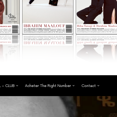
L – CLUB
Acheter The Right Number
Contact