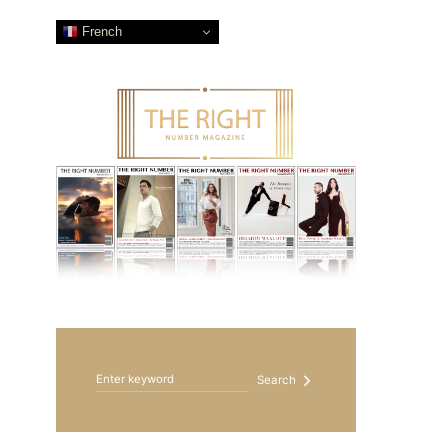
French
Search for:
Search