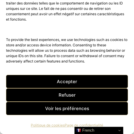
traiter des données telles que le comportement de navigation ou les ID
uniques sur ce site. Le fait de ne pas consentir ou de retirer son
consentement peut avoir un effet négatif sur certaines caractéristiques
et fonctions.
To provide the best experiences, we use technologies such as cookies to
store and/or access device information. Consenting to these
technologies will allow us to process data such as browsing behavior or
unique IDs on this site. Failure to consent or withdrawal of consent may
adversely affect certain features and functions.
Accepter
Refuser
LE NOUVEAU DESIGN DE LA
Voir les préférences
MONTRE POLARIS VINTAGE
Politique de cookies
Page de confidentialité
DATE
French