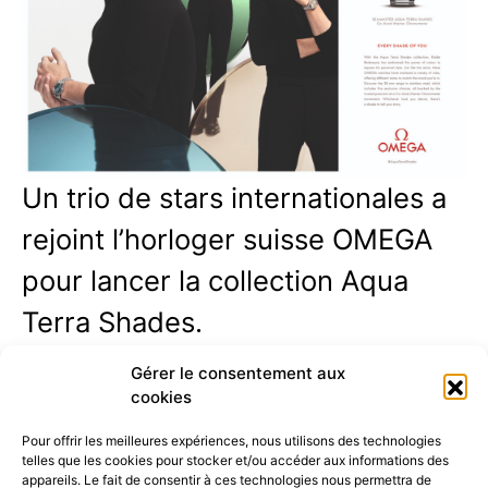
Un trio de stars internationales a
rejoint l’horloger suisse OMEGA
pour lancer la collection Aqua
Terra Shades.
Les ambassadeurs de la marque Zoë Kravitz, Zhou
Gérer le consentement aux
Dongyu et Eddie Redmayne apparaîtront tous dans une
cookies
campagne créative…
Pour offrir les meilleures expériences, nous utilisons des technologies
telles que les cookies pour stocker et/ou accéder aux informations des
appareils. Le fait de consentir à ces technologies nous permettra de