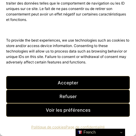
traiter des données telles que le comportement de navigation ou les ID
uniques sur ce site. Le fait de ne pas consentir ou de retirer son
consentement peut avoir un effet négatif sur certaines caractéristiques
et fonctions.
To provide the best experiences, we use technologies such as cookies to
store and/or access device information. Consenting to these
technologies will allow us to process data such as browsing behavior or
unique IDs on this site. Failure to consent or withdrawal of consent may
adversely affect certain features and functions.
Accepter
Facebook
X (Twitter)
Pinterest
Refuser
Mail
Xing
LinkedIn
StumbleUpon
Voir les préférences
Pocket
WhatsApp
Facebook Messenger
Viber
Odnoklassniki
VK
Politique de cookies
Page de confidentialité
French
Telegram
Line
Reddit
Mix.com