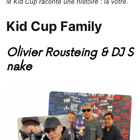
le Kid Cup raconte une histoire : la vôtre.
Kid
Cup
Family
Olivier Rousteing & DJ S
nake