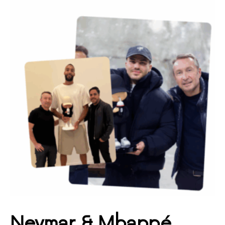
Neymar
&
Mbappé