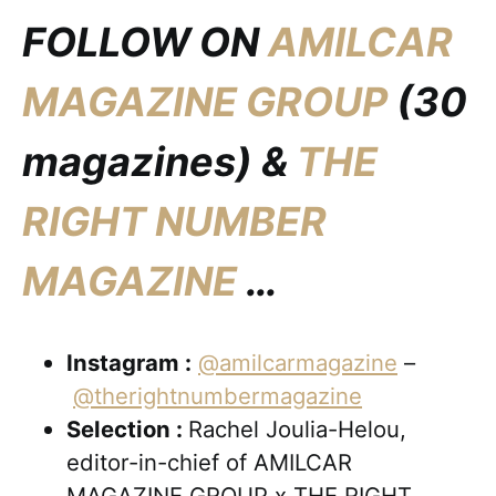
FOLLOW ON
AMILCAR
MAGAZINE GROUP
(30
magazines) &
THE
RIGHT NUMBER
MAGAZINE
…
Instagram :
@amilcarmagazine
–
@therightnumbermagazine
Selection :
Rachel Joulia-Helou,
editor-in-chief of AMILCAR
MAGAZINE GROUP x THE RIGHT