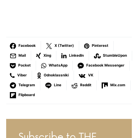
Facebook
X (Twitter)
Pinterest
Mail
Xing
LinkedIn
StumbleUpon
Pocket
WhatsApp
Facebook Messenger
Viber
Odnoklassniki
VK
Telegram
Line
Reddit
Mix.com
Flipboard
Subscribe to THE