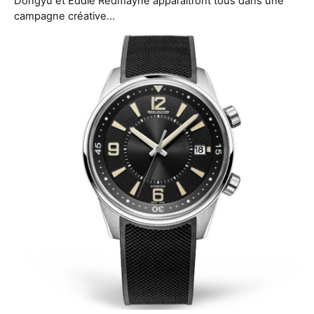
Dongyu et Eddie Redmayne apparaîtront tous dans une
campagne créative…