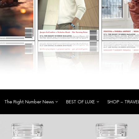
The Right Number News
BEST OF LUXE
SHOP – TRAVE