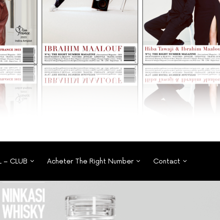
L – CLUB
Acheter The Right Number
Contact