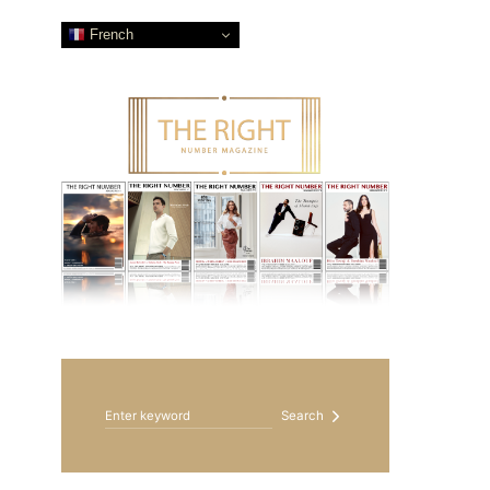
French
Search for:
Search