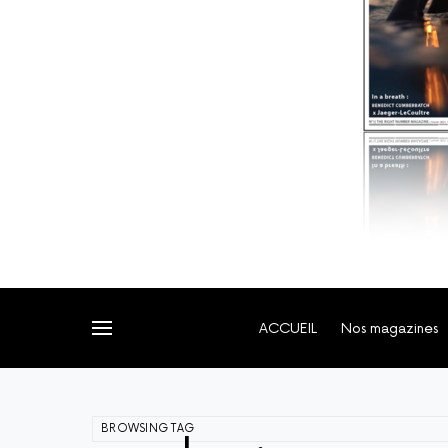
ACCUEIL
Nos magazines
BROWSING TAG