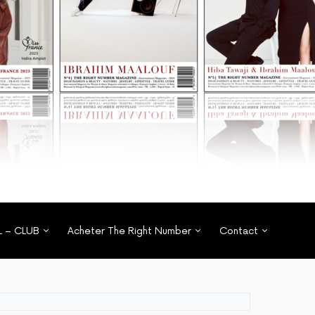
L – CLUB
Acheter The Right Number
Contact