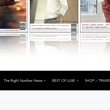
The Right Number News
BEST OF LUXE
SHOP – TRAVE