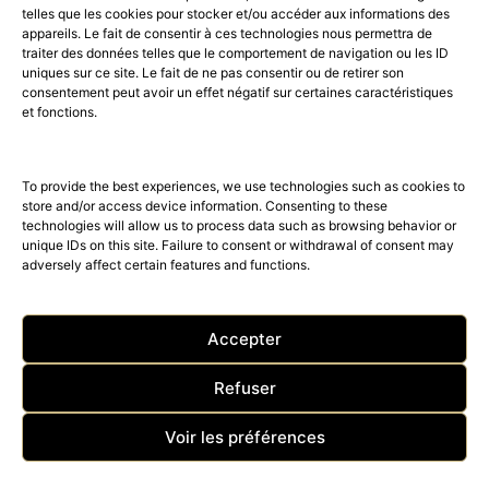
telles que les cookies pour stocker et/ou accéder aux informations des
appareils. Le fait de consentir à ces technologies nous permettra de
traiter des données telles que le comportement de navigation ou les ID
uniques sur ce site. Le fait de ne pas consentir ou de retirer son
consentement peut avoir un effet négatif sur certaines caractéristiques
52K
15K
et fonctions.
© 2026 © THE RIGHT NUMBER MAGAZINE is part of the
AMILCAR
MAGAZINE GROUP.
EDITOR - Advertising
AGENCE MEDIANE.
To provide the best experiences, we use technologies such as cookies to
store and/or access device information. Consenting to these
technologies will allow us to process data such as browsing behavior or
unique IDs on this site. Failure to consent or withdrawal of consent may
adversely affect certain features and functions.
Accepter
Refuser
ACCUEIL
Nos magazines
The Right Number News
Voir les préférences
BEST OF LUXE
SHOP – TRAVEL – CLUB
Acheter The Right Number
Contact