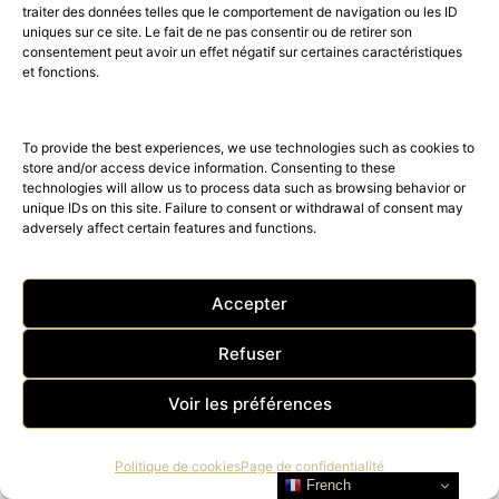
traiter des données telles que le comportement de navigation ou les ID
uniques sur ce site. Le fait de ne pas consentir ou de retirer son
Bienvenue sur le site du
consentement peut avoir un effet négatif sur certaines caractéristiques
et fonctions.
magazine The Right Number !
To provide the best experiences, we use technologies such as cookies to
store and/or access device information. Consenting to these
technologies will allow us to process data such as browsing behavior or
unique IDs on this site. Failure to consent or withdrawal of consent may
adversely affect certain features and functions.
Accepter
Refuser
Voir les préférences
THE RIGHT NUMBER MAGAZINE
Politique de cookies
Page de confidentialité
French