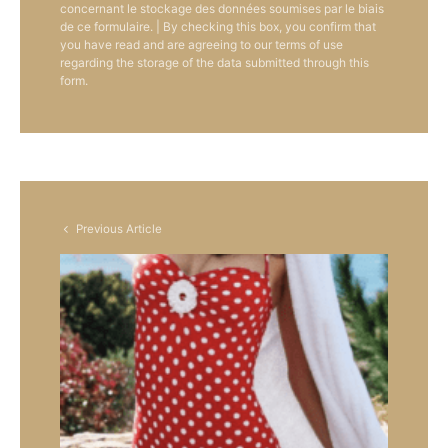
concernant le stockage des données soumises par le biais
de ce formulaire. | By checking this box, you confirm that
you have read and are agreeing to our terms of use
regarding the storage of the data submitted through this
form.
Previous Article