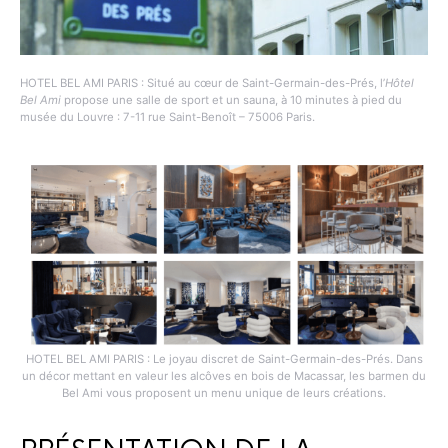
HOTEL BEL AMI PARIS : Situé au cœur de Saint-Germain-des-Prés, l’
Hôtel
Bel Ami
propose une salle de sport et un sauna, à 10 minutes à pied du
musée du Louvre : 7-11 rue Saint-Benoît – 75006 Paris.
HOTEL BEL AMI PARIS : Le joyau discret de Saint-Germain-des-Prés. Dans
un décor mettant en valeur les alcôves en bois de Macassar, les barmen du
Bel Ami vous proposent un menu unique de leurs créations.