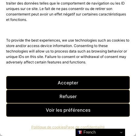
traiter des données telles que le comportement de navigation ou les ID
uniques sur ce site. Le fait de ne pas consentir ou de retirer son
consentement peut avoir un effet négatif sur certaines caractéristiques
et fonctions.
To provide the best experiences, we use technologies such as cookies to
store and/or access device information. Consenting to these
technologies will allow us to process data such as browsing behavior or
Cabasse étend sa gamme
unique IDs on this site. Failure to consent or withdrawal of consent may
adversely affect certain features and functions.
Luxury Audio sans fil et dévoile
sa nouvelle collection
Accepter
« Classique Connecté » au Paris
Refuser
Audio Vidéo Show 2022
Voir les préférences
1 minute read
Cabasse, marque française emblématique leader sur
Politique de cookies
Page de confidentialité
le marché de l'acoustique Haute-Fidélité, ne cesse
French