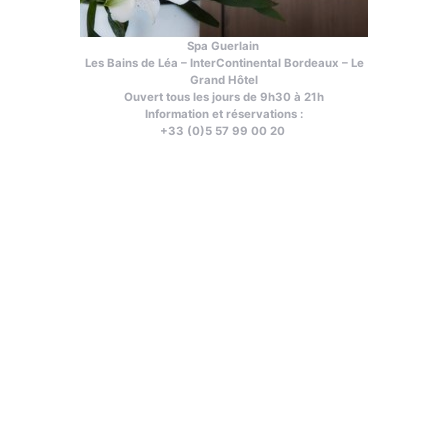
Spa Guerlain
Les Bains de Léa – InterContinental Bordeaux – Le
Grand Hôtel
Ouvert tous les jours de 9h30 à 21h
Information et réservations :
+33 (0)5 57 99 00 20